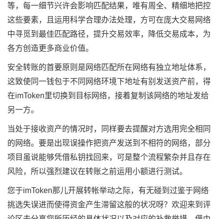
等，每一细节兴许会影响匹配结果，唯有周全、精细地把控
这些要素，且运用科学合理办法处理，方可在庞大交易网络
中寻觅到最佳匹配路径，提升交易效率，降低交易成本，为
各方创造更多商业价值。
安全转账的首要原则是网络匹配所在网络有独立地址体系，
这致使同一钱包于不同网络环境下地址有别发送资产前，得
在imToken里切换到目标网络，接着复制该网络的地址发给
另一方。
当处于接收资产的情况时，同样要去提醒对方选用完全相同
的网络。要是出现误操作把资产发送到不相符的网络，部分
项目虽说能够凭借私钥找回来，可是整个流程繁杂并且存在
风险，所以强烈建议在转账之前运用小额进行测试。
您于imToken那儿开展转帐举动之际，有无碰到过鉴于网络
挑选失误进而使得资金产生滞留这般的状况呀？欢迎来到评
论区去分享您所历经的具体状况以及对应的补救举措，借由