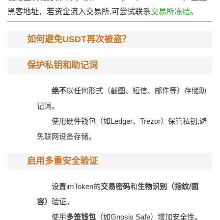
黑客地址，若资金流入交易所,可尝试联系
交易所冻结
。
如何避免USDT再次被盗？
保护私钥和助记词
绝不
以任何形式（截图、短信、邮件等）存储助
记词。
使用硬件钱包（如Ledger、Trezor）保管私钥,避
免联网设备存储。
启用多重安全验证
设置imToken的
交易密码
和
生物识别（指纹/面
容）
验证。
使用
多签钱包
（如Gnosis Safe）增加安全性。