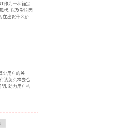
DT作为一种锚定
状, 以及影响因
T现在出货什么价
不算少用户的关
还有该怎么样去合
明, 助力用户构
页