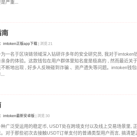
是严重...
指南
：imtoken正版app下载
| 浏览:21
身为一名于区块链领域深入钻研许多年的安全研究员, 我对于imtoke
着亲身的体验。这款钱包在用户群体里知名度是极高的 , 然而最近关
连不断地出现 , 好多人反映碰到诈骗 、资产遗失等问题。imtoken钱
...
南
：imtoken最新安卓版
| 浏览:30
一种广泛受运用的稳定币, USDT处在跨境支付以及线上交易场景里, 
来。对于那些初次去接触USDT订单支付的普通类型用户而言, 搞清