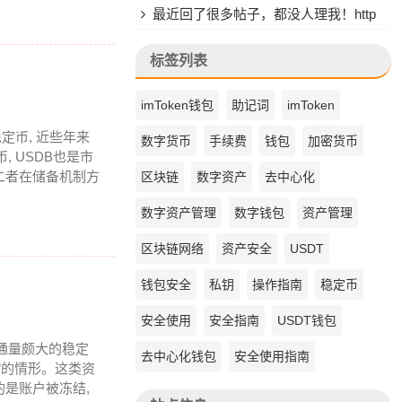
最近回了很多帖子，都没人理我！http
s://www.quickq9.com
标签列表
imToken钱包
助记词
imToken
定币, 近些年来
数字货币
手续费
钱包
加密货币
 USDB也是市
二者在储备机制方
区块链
数字资产
去中心化
数字资产管理
数字钱包
资产管理
区块链网络
资产安全
USDT
钱包安全
私钥
操作指南
稳定币
安全使用
安全指南
USDT钱包
流通量颇大的稳定
去中心化钱包
安全使用指南
”的情形。这类资
的是账户被冻结,