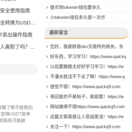
提币到tokenim钱包要多久
钱包安全使用指南
小tokenim钱包多久提一次币
换为USDT完全指南
最新留言
DT卖出操作指南
您好，我是欧易okx交易所的商务，负
人离职了吗？安全使用指南
责用户拉新与渠道合作，想与贵平台沟通
好东西，学习学习！https://www.quickq
合作推广的事宜，如有合作烦请联系我，
9.com
以后要跟楼主好好学习学习！https://w
TG：@yara_okx，谢谢
ww.quickq9.com
不灌水就活不下去了啊！https://www.q
uickq9.com
感觉不错！https://www.quickq9.com
哥回复的不是帖子，是寂寞！https://w
ww.quickq9.com
网站做得不错https://www.quickq9.com
目睹了数不胜数的
觉得USDT是单
这篇文章真是让人受益匪浅！https://w
, 就极有可能掉
ww.quickq9.com
关注一下！https://www.quickq9.com