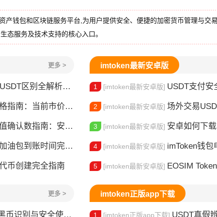
的数字资产钱包和区块链服务平台,为用户提供安全、便捷的加密货币管理与交
、生态服务及技术支持的核心入口。
更多 >
imtoken最新安卓版
DT区别全解析：稳定币选择指南
USDT支付
1
[imtoken最新安卓版]
指南：当前市价与影响因素解析
场外交易US
2
[imtoken最新安卓版]
值确认数指南：安全到账必读
安卓如何下载i
3
[imtoken最新安卓版]
en加油包到账时间完全指南
imToken
4
[imtoken最新安卓版]
ken代币创建完全指南
EOSIM Tok
5
[imtoken最新安卓版]
更多 >
imtoken正版app下载
黑币识别与安全使用指南
USDT真假
1
[imtoken正版app下载]