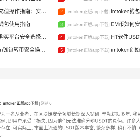
操作指南：安全便捷的资金转入方法
imtoken
2
[imtoken正版app下载]
T钱包使用指南
EM币如何安全转
3
[imtoken正版app下载]
T购买平台安全选择指南
HT软件US
4
[imtoken正版app下载]
ken钱包转币安全操作指南
imtoken创始
5
[imtoken正版app下载]
：imtoken正版app下载
| 浏览:0
作为一名从业者，在区块链安全领域长期深入钻研, 辛勤耕耘多年, 我
案例, 即用户承受了损失, 因为他们无法准确分辨USDT的真伪。许多人
一存在, 可实际上, 市面上流通的USDT版本丰富, 繁杂多样, 稍有不慎
...