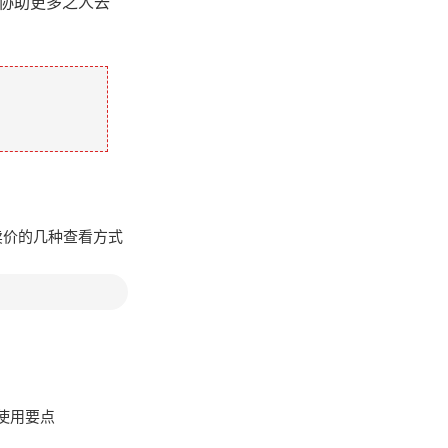
此协助更多之人去
T卖价的几种查看方式
与使用要点