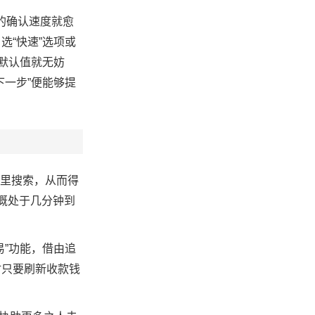
易的确认速度就愈
“快速”选项或
用默认值就无妨
一步”便能够提
器里搜索，从而得
大概处于几分钟到
”功能，借由追
时只要刷新收款钱