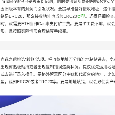
imToken钱包已妥善备份记词，同时要保证所处的网络环境安
止因旧版本有的漏洞而引发状况。要提早准备好接收地址，这个
是ERC20，那么接收地址也当为ERC20
类型
。还得仔细检查
H时，就需要ETH当作Gas来支付矿工费。要是矿工费不够，就
情形，且按照实际情形合理估算手续费。
点选之后挑选“转账”选项。把收款地址万分精准地粘贴进去，务
止出现剪贴板劫持或者出现复制错误这类状况。提议优先运用地
式去进行录入操作。要格外留意区分主链和代币合约地址，比如
型，诸如ERC20或者TRC20等。要是地址填错，就会致使资