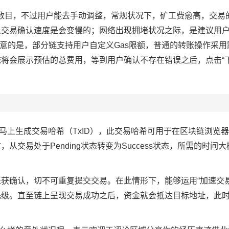
fault 数目，不过用户能去手动调整，常规状况下，矿工费愈高，交
交易确认速度是会变慢的；网络出现拥堵状况之际，是建议用户选
留意的是，部分链支持用户自定义Gas限额，普通的转账操作采
将会展示预估的总费用，等到用户确认不存在错误之后，点击“下
n会马上生成交易哈希（TxID），此交易哈希可用于在区块链浏览
从交易处于Pending状态转变为Success状态，所需的时间
获确认，切不可重复提交交易。在此情形下，能够运用“加速交易
先级。直至链上呈现交易成功之后，资金就会抵达目标地址，此