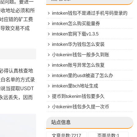
全没问题。要进一
接收地址必须和所
imtoken钱包不是通过手机号码登录的
对应链的矿工费
吗
imtoken怎么购买能量券
会导致交易不成
imtoken官网下载v1.3.5
imtoken华为钱包怎么安装
小tokenim钱包一般多久到账
imtoken账号异常怎么恢复
必得认真核查地
imtoken里的usdt被盗了怎么办
址白名单的方式录
imtoken里bch地址生成
说当提取USDT
提币到tokenim钱包要多久
产永远丢失，因而
小tokenim钱包多久提一次币
站点信息
文章总数:7217
页面总数:1