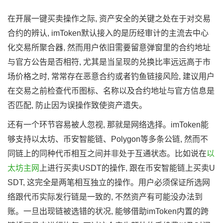
在开展一键买卖操作之际, 资产安全的关键之处在于对交易
合约的辨认, imToken默认接入的是历经审计的主流去中心
化交易所聚合器, 然而用户依旧需要留意弹窗里的合约地址
与官方公告是否相符, 尤其是当呈现的兑换比率远远高于市
场价格之时, 常常存在恶意合约或者钓鱼链接风险, 建议用户
在交易之前检查代币图标、名称以及合约地址与官方信息是
否匹配, 防止因为误操作致使资产遗失。
还有一个环节容易被人忽视, 那就是网络选择。imToken能
够支持以太坊、币安智能链、Polygon等多条公链, 然而不
同链上的同种代币相互之间并非处于互通状态。比如说在
以
太坊主网
上进行买卖USDT的操作, 跟在币安智能链上买卖U
SDT, 这完全是两笔相互独立的操作。用户必须保证所选网
络跟代币实际发行链是一致的, 不然资产有可能没办法到
账。一旦出现链被选错的状况, 能够借助imToken内置的跨