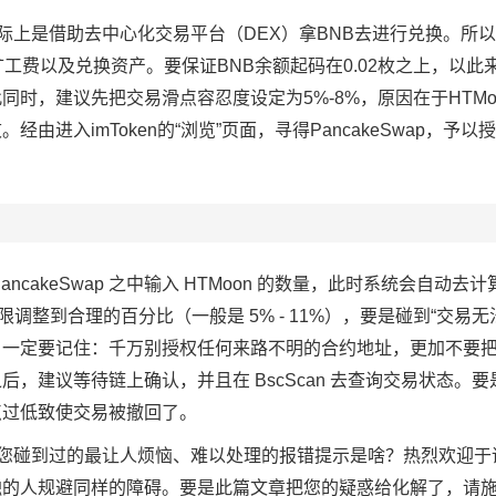
n，实际上是借助去中心化交易平台（DEX）拿BNB去进行兑换。所
工费以及兑换资产。要保证BNB余额起码在0.02枚之上，以此
时，建议先把交易滑点容忍度设定为5%-8%，原因在于HTMo
由进入imToken的“浏览”页面，寻得PancakeSwap，予
cakeSwap 之中输入 HTMoon 的数量，此时系统会自动去计
调整到合理的百分比（一般是 5% - 11%），要是碰到“交易无
。一定要记住：千万别授权任何来路不明的合约地址，更加不要
，建议等待链上确认，并且在 BscScan 去查询交易状态。
点过低致使交易被撤回了。
兑换时，您碰到过的最让人烦恼、难以处理的报错提示是啥？热烈欢迎
触的人规避同样的障碍。要是此篇文章把您的疑惑给化解了，请