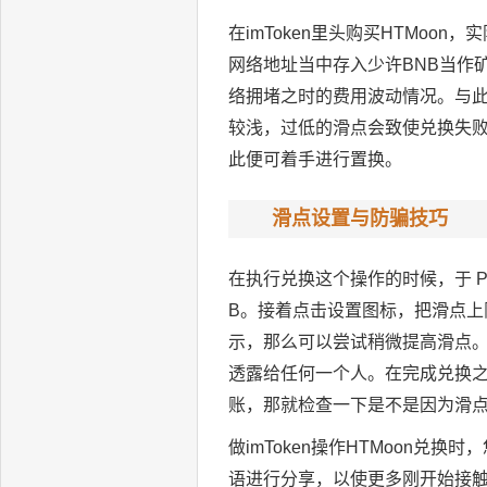
在imToken里头购买HTMoo
网络地址当中存入少许BNB当作矿
络拥堵之时的费用波动情况。与此同
较浅，过低的滑点会致使兑换失败。经
此便可着手进行置换。
滑点设置与防骗技巧
在执行兑换这个操作的时候，于 Pan
B。接着点击设置图标，把滑点上限
示，那么可以尝试稍微提高滑点
透露给任何一个人。在完成兑换之后
账，那就检查一下是不是因为滑
做imToken操作HTMoon
语进行分享，以使更多刚开始接