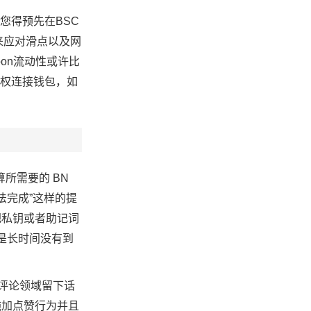
以您得预先在BSC
来应对滑点以及网
on流动性或许比
以授权连接钱包，如
算所需要的 BN
法完成”这样的提
把私钥或者助记词
要是长时间没有到
于评论领域留下话
施加点赞行为并且