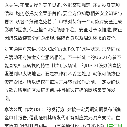
以关注, 不管是操作某类设备, 依据某项规定, 还是投身某项
活动, 均务必把安全置于首位, 要全方位知悉相关安全知识与
要求, 从各个细微之处着手, 审慎对待每一个可能对安全造成
影响的因素, 保证整个流程能够平稳、安全地予以推进, 防止
因疏忽致使安全问题出现, 保障自身以及周边环境的安全。
对普通用户来讲, 深入知悉“usdt多久了”这种状况, 常常同账
户活动还有资金安全紧密相连。不一样链上的USDT有着不
能直接相互转换的特性, 比如, 波场链上的USDT没办法直接
发送到以太坊地址。要是操作有不妥之处, 那就很可能致使
资产受损。所以建议在每次开展转账操作之前, 一定要确认
收款方所用的区块链类别, 并且挑选正确的网络来实施发
送。
泰达公司, 作为USDT的发行方, 会按一定周期定期发布储备
金审计报告, 借此证明其所发代币有对应美元资产支持。在
市场中, 针对其透明度一直有各种讨论, 不过就小额
日常使用