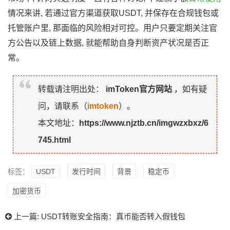
情况来讲, 若通过官方渠道获取USDT, 并保存在合规钱包或
托管账户里, 那面临的风险相对可控。用户只要定期关注官
方公告以及链上数据, 就能帮助自身判断资产状况是否正
常。
转载请注明出处：
imToken官方网站
，如有疑
问，请联系（
imtoken
）。
本文地址：
https://www.njztb.cn/imgwzxbxz/6
745.html
标签：
USDT
发行时间
背景
稳定币
加密货币
上一篇:
USDT转账安全指南：真币能否转入假钱包